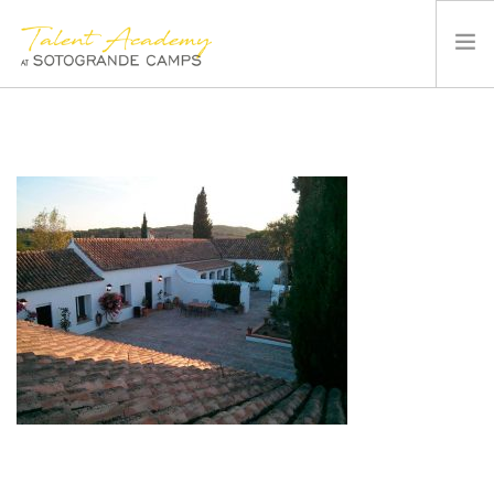
SOTOGRANDE CAMPS
SUMMER CAMP
INSTALACIONES Y DEPORTES
QUIÉNES SOMOS
BLOG
CONTACTO
ESPAÑOL