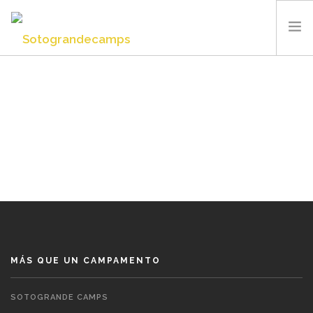
SOTOGRANDE CAMPS
SUMMER CAMP
INSTALACIONES Y DEPORTES
QUIÉNES SOMOS
BLOG
CONTACTO
ESPAÑOL
MÁS QUE UN CAMPAMENTO
SOTOGRANDE CAMPS