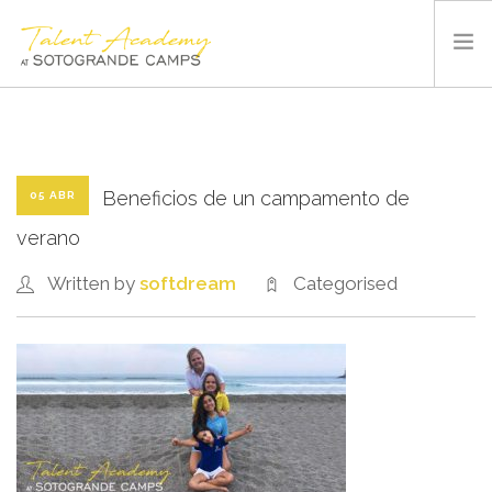
SOTOGRANDE CAMPS
SUMMER CAMP
INSTALACIONES Y DEPORTES
Beneficios de un campamento de
05 ABR
QUIÉNES SOMOS
verano
BLOG
Written by
softdream
Categorised
CONTACTO
ESPAÑOL