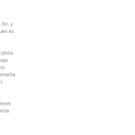
 60, y
ues es
 pista
baja
vos
 enseña
n.
ivel,
ncia