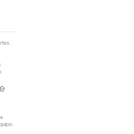
rtes,
s
.
e
la
quipo.