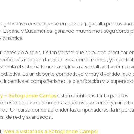
significativo desde que se empezó a jugar allá por los años
en España y Sudamérica, ganando muchísimos seguidores p
uy dinámica.
 parecido al tenis. Es tan versátil que se puede practicar en
beneficios tanto para la salud física como mental, ya que tra
imula el sistema inmunitario, invita a socializar, hacer nue
productiva. Es un deporte competitivo y muy divertido, que
a, incentiva el compañerismo, la planificación y la superació
y – Sotogrande Camps
están orientadas tanto para los
z este deporte como para aquellos que tienen ya un alto n
es. Un curso donde aprender las empuñaduras, la importa
s, de red y avanzados…
l,
¡Ven a visitarnos a Sotogrande Camps!