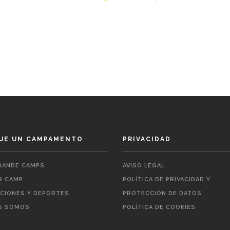
UE UN CAMPAMENTO
PRIVACIDAD
ANDE CAMPS
AVISO LEGAL
 CAMP
POLÍTICA DE PRIVACIDAD Y
ACIONES Y DEPORTES
PROTECCIÓN DE DATOS
S SOMOS
POLÍTICA DE COOKIES