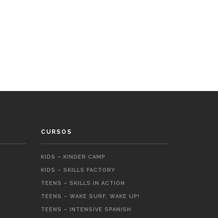
CURSOS
KIDS – KINDER CAMP
KIDS – SKILLS FACTORY
TEENS – SKILLS IN ACTION
TEENS – WAKE SURF, WAKE UP!
TEENS – INTENSIVE SPANISH