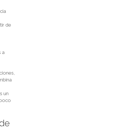
e
cia
ir de
 a
ciones,
ombina
s un
 poco
nde