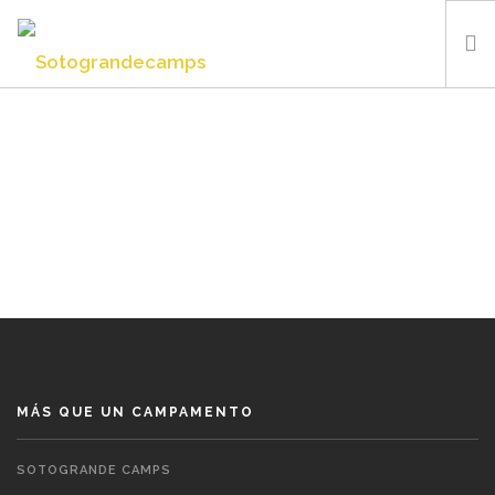
SOTOGRANDE CAMPS
SUMMER CAMP
INSTALACIONES Y DEPORTES
QUIÉNES SOMOS
BLOG
CONTACTO
ESPAÑOL
MÁS QUE UN CAMPAMENTO
SOTOGRANDE CAMPS