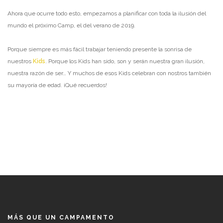
Ahora que ocurre todo esto, empezamos a planificar con toda la ilusión del
mundo el próximo Camp, el del verano de 2019.
Porque siempre es más fácil trabajar teniendo presente la sonrisa de
nuestros
Kids
. Porque los Kids han sido, son y serán nuestra gran ilusión,
nuestra razón de ser… Y muchos de esos Kids celebran con nostros también
su mayoría de edad. ¡Qué recuerdos!
MÁS QUE UN CAMPAMENTO