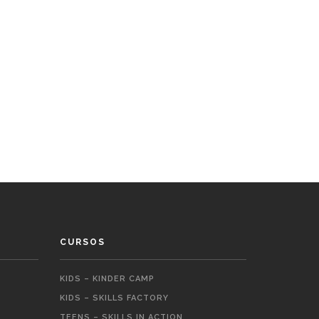
CURSOS
KIDS – KINDER CAMP
KIDS – SKILLS FACTORY
TEENS – SKILLS IN ACTION