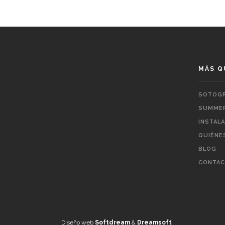
MÁS Q
SOTOGR
SUMMER
INSTAL
QUIÉNE
BLOG
CONTA
Diseño web
Softdream
&
Dreamsoft