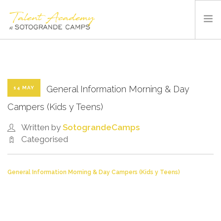
SOTOGRANDE CAMPS
SUMMER CAMP
INSTALACIONES Y DEPORTES
General Information Morning & Day
14 MAY
QUIÉNES SOMOS
Campers (Kids y Teens)
BLOG
Written by
SotograndeCamps
CONTACTO
Categorised
ESPAÑOL
General Information Morning & Day Campers (Kids y Teens)