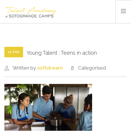
SOTOGRANDE CAMPS
SUMMER CAMP
INSTALACIONES Y DEPORTES
Young Talent : Teens in action
15 ENE
QUIÉNES SOMOS
Written by
softdream
Categorised
BLOG
CONTACTO
ESPAÑOL