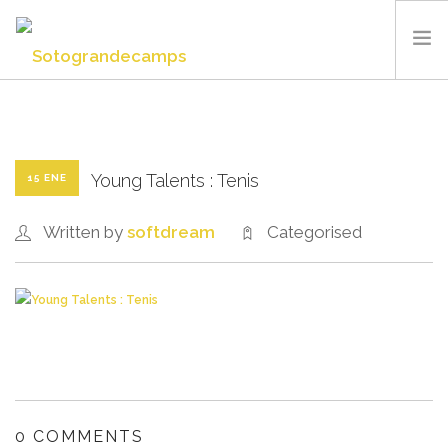
SOTOGRANDE CAMPS
SUMMER CAMP
INSTALACIONES Y DEPORTES
Young Talents : Tenis
15 ENE
QUIÉNES SOMOS
Written by
softdream
Categorised
BLOG
CONTACTO
ESPAÑOL
0 COMMENTS