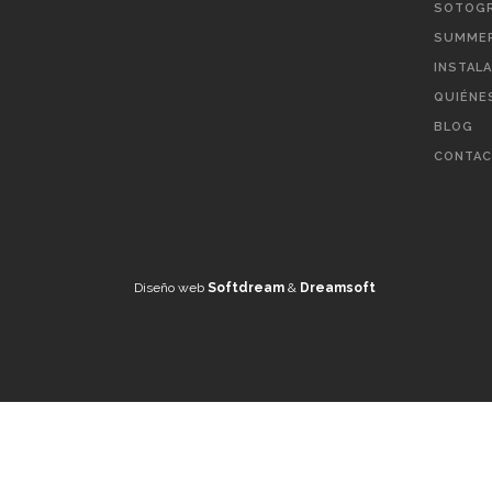
SOTOGR
SUMMER
INSTAL
QUIÉNE
BLOG
CONTA
Diseño web
Softdream
&
Dreamsoft