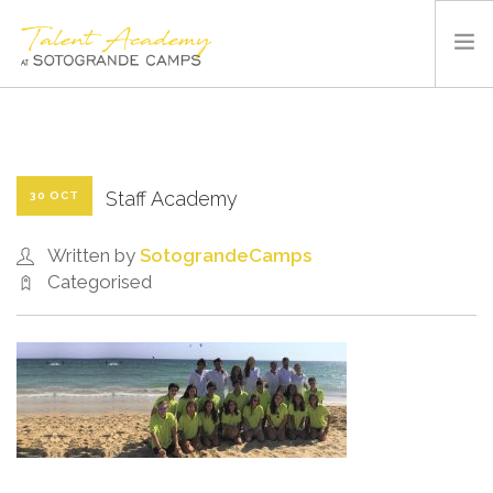
SOTOGRANDE CAMPS
SUMMER CAMP
INSTALACIONES Y DEPORTES
Staff Academy
30 OCT
QUIÉNES SOMOS
Written by
SotograndeCamps
BLOG
Categorised
CONTACTO
ESPAÑOL