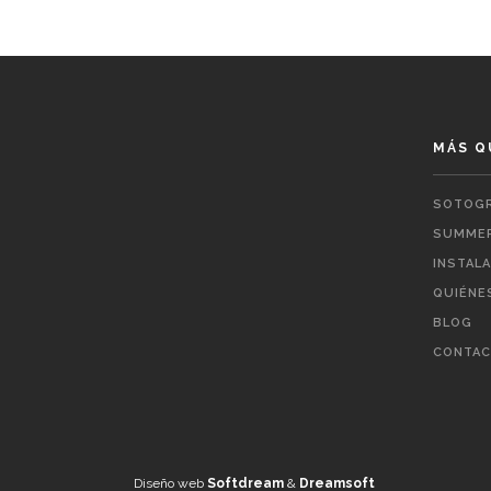
MÁS Q
SOTOGR
SUMMER
INSTAL
QUIÉNE
BLOG
CONTA
Diseño web
Softdream
&
Dreamsoft