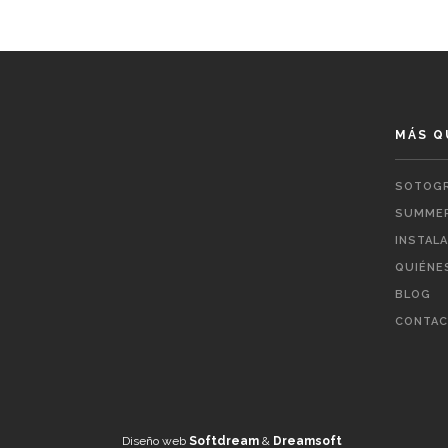
MÁS Q
SOTOGR
SUMMER
INSTAL
QUIÉNE
BLOG
CONTA
Diseño web
Softdream
&
Dreamsoft