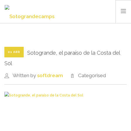
SOTOGRANDE CAMPS
SUMMER CAMP
INSTALACIONES Y DEPORTES
Sotogrande, el paraíso de la Costa del
01 ABR
QUIÉNES SOMOS
Sol
BLOG
Written by
softdream
Categorised
CONTACTO
ESPAÑOL